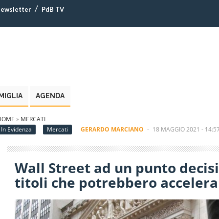
ewsletter
PdB TV
MIGLIA
AGENDA
HOME
»
MERCATI
In Evidenza
Mercati
GERARDO MARCIANO
-
18 MAGGIO 2021 - 14:5
Wall Street ad un punto decis
titoli che potrebbero accelerar