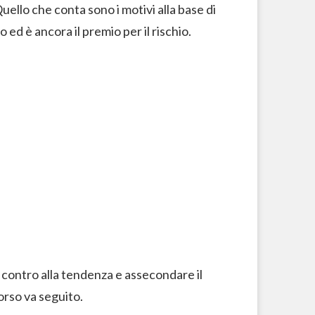
uello che conta sono i motivi alla base di
 ed è ancora il premio per il rischio.
 contro alla tendenza e assecondare il
corso va seguito.