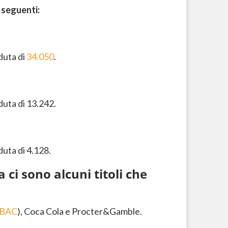
i seguenti:
eduta di
34.050
.
duta di 13.242.
duta di 4.128.
ci sono alcuni titoli che
:BAC
), Coca Cola e Procter&Gamble.