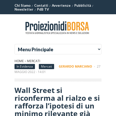
Chi Siamo
Contatti
Avvertenze
Pubblicità
Newsletter
PdB TV
HOME
»
MERCATI
In Evidenza
Mercati
GERARDO MARCIANO
-
27
MAGGIO 2022 - 14:01
Wall Street si
riconferma al rialzo e si
rafforza l’ipotesi di un
minimo rilevante già