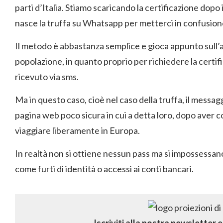
parti d’Italia. Stiamo scaricando la certificazione dopo i
nasce la truffa su Whatsapp per metterci in confusion
Il metodo è abbastanza semplice e gioca appunto sull’at
popolazione, in quanto proprio per richiedere la certif
ricevuto via sms.
Ma in questo caso, cioè nel caso della truffa, il messa
pagina web poco sicura in cui a detta loro, dopo aver co
viaggiare liberamente in Europa.
In realtà non si ottiene nessun pass ma si impossessano
come furti di identità o accessi ai conti bancari.