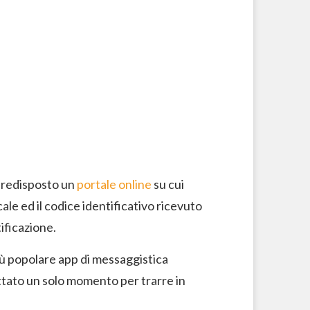
 predisposto un
portale online
su cui
ale ed il codice identificativo ricevuto
tificazione.
iù popolare app di messaggistica
ttato un solo momento per trarre in