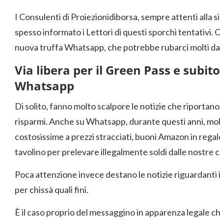
I Consulenti di Proiezionidiborsa, sempre attenti alla s
spesso informato i Lettori di questi sporchi tentativi.
nuova truffa Whatsapp, che potrebbe rubarci molti dat
Via libera per il Green Pass e subito
Whatsapp
Di solito, fanno molto scalpore le notizie che riportano 
risparmi. Anche su Whatsapp, durante questi anni, molt
costosissime a prezzi stracciati, buoni Amazon in regalo
tavolino per prelevare illegalmente soldi dalle nostre c
Poca attenzione invece destano le notizie riguardanti il 
per chissà quali fini.
È il caso proprio del messaggino in apparenza legale che