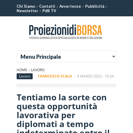
Chi Siamo
Contatti
Avvertenze
Pubblicità
Newsletter
PdB TV
HOME
»
LAVORO
Lavoro
FRANCESCO SCALA
-
9 MARZO 2022 - 16:24
Tentiamo la sorte con
questa opportunità
lavorativa per
diplomati a tempo
indeterminato entro il