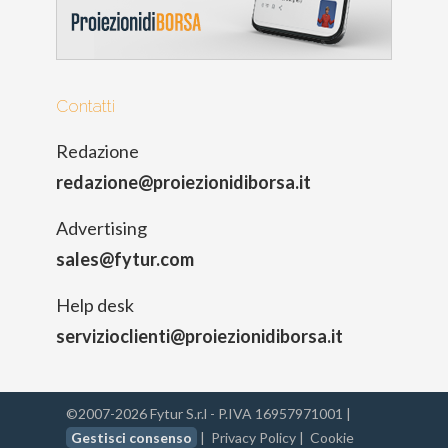
Contatti
Redazione
redazione@proiezionidiborsa.it
Advertising
sales@fytur.com
Help desk
servizioclienti@proiezionidiborsa.it
©2007-2026 Fytur S.r.l - P.IVA 16957971001 |
Gestisci consenso
|
Privacy Policy
|
Cookie