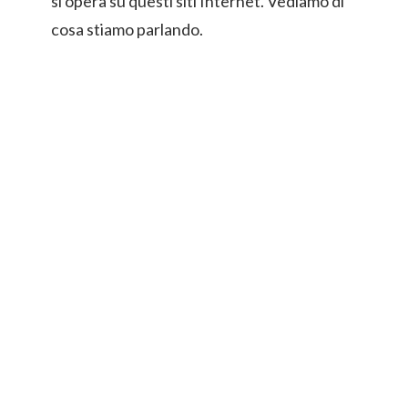
si opera su questi siti Internet. Vediamo di
cosa stiamo parlando.