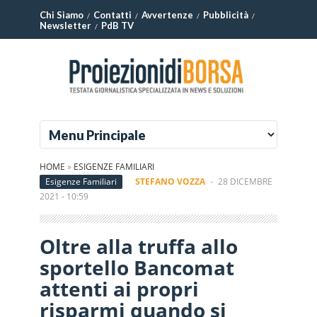
Chi Siamo
Contatti
Avvertenze
Pubblicità
Newsletter
PdB TV
HOME
»
ESIGENZE FAMILIARI
Esigenze Familiari
STEFANO VOZZA
-
28 DICEMBRE
2021 - 10:59
Oltre alla truffa allo
sportello Bancomat
attenti ai propri
risparmi quando si