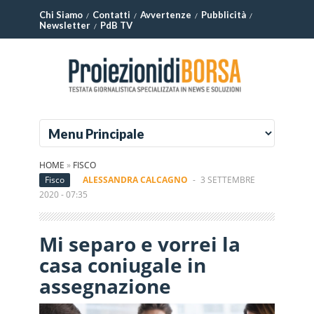
Chi Siamo
Contatti
Avvertenze
Pubblicità
Newsletter
PdB TV
HOME
»
FISCO
Fisco
ALESSANDRA CALCAGNO
-
3 SETTEMBRE
2020 - 07:35
Mi separo e vorrei la
casa coniugale in
assegnazione