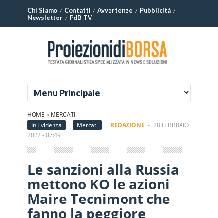
Chi Siamo
Contatti
Avvertenze
Pubblicità
Newsletter
PdB TV
HOME
»
MERCATI
In Evidenza
Mercati
REDAZIONE
-
28 FEBBRAIO
2022 - 07:49
Le sanzioni alla Russia
mettono KO le azioni
Maire Tecnimont che
fanno la peggiore