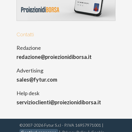
Contatti
Redazione
redazione@proiezionidiborsa.it
Advertising
sales@fytur.com
Help desk
servizioclienti@proiezionidiborsa.it
©2007-2026 Fytur S.r.l - P.IVA 16957971001 |