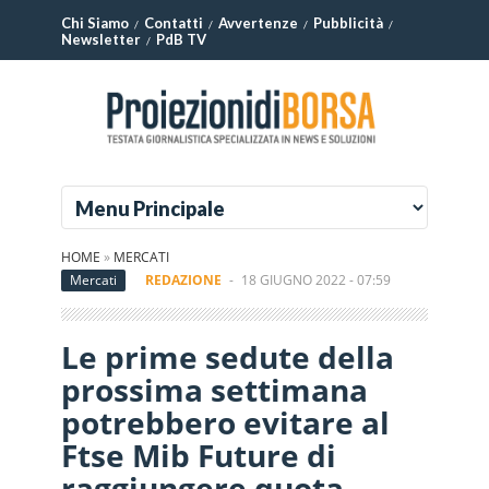
Chi Siamo
Contatti
Avvertenze
Pubblicità
Newsletter
PdB TV
HOME
»
MERCATI
Mercati
REDAZIONE
-
18 GIUGNO 2022 - 07:59
Le prime sedute della
prossima settimana
potrebbero evitare al
Ftse Mib Future di
raggiungere quota