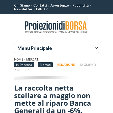
Chi Siamo
Contatti
Avvertenze
Pubblicità
Newsletter
PdB TV
HOME
»
MERCATI
In Evidenza
Mercati
REDAZIONE
-
12 GIUGNO
2020 - 08:10
La raccolta netta
stellare a maggio non
mette al riparo Banca
Generali da un -6%.