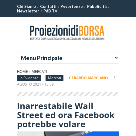
Chi Siamo
Contatti
Avvertenze
Pubblicità
Newsletter
PdB TV
HOME
»
MERCATI
In Evidenza
Mercati
GERARDO MARCIANO
-
5
AGOSTO 2021 - 13:59
Inarrestabile Wall
Street ed ora Facebook
potrebbe volare