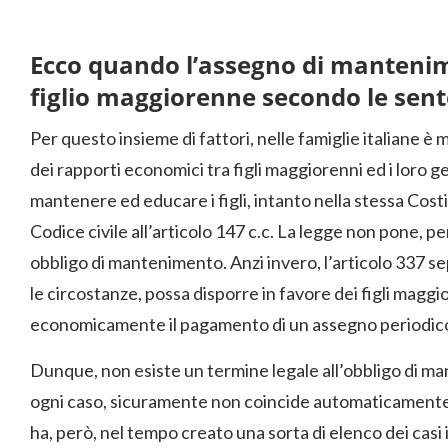
Ecco quando l’assegno di mantenim
figlio maggiorenne secondo le sen
Per questo insieme di fattori, nelle famiglie italiane è 
dei rapporti economici tra figli maggiorenni ed i loro ge
mantenere ed educare i figli, intanto nella stessa Cos
Codice civile all’articolo 147 c.c. La legge non pone, 
obbligo di mantenimento. Anzi invero, l’articolo 337 sep
le circostanze, possa disporre in favore dei figli magg
economicamente il pagamento di un assegno periodic
Dunque, non esiste un termine legale all’obbligo di ma
ogni caso, sicuramente non coincide automaticamente 
ha, però, nel tempo creato una sorta di elenco dei casi i