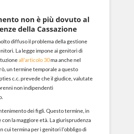
ento non è più dovuto al
tenze della Cassazione
molto diffuso il problema della gestione
nitori. La legge impone ai genitori di
tituzione
all’articolo 30
ma anche nel
però, un termine temporale a questo
ties c.c. prevede che il giudice, valutate
iorenni non indipendenti
o.
ntenimento dei figli. Questo termine, in
con la maggiore età. La giurisprudenza
n cui termina per i genitori l’obbligo di