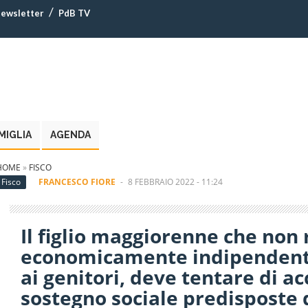
ewsletter
PdB TV
MIGLIA
AGENDA
HOME
»
FISCO
Fisco
FRANCESCO FIORE
-
8 FEBBRAIO 2022 - 11:24
Il figlio maggiorenne che non 
economicamente indipendente,
ai genitori, deve tentare di a
sostegno sociale predisposte 