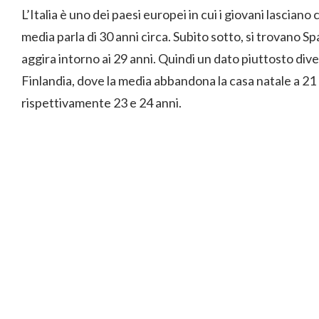
L’Italia è uno dei paesi europei in cui i giovani lasciano 
media parla di 30 anni circa. Subito sotto, si trovano S
aggira intorno ai 29 anni. Quindi un dato piuttosto div
Finlandia, dove la media abbandona la casa natale a 21 
rispettivamente 23 e 24 anni.