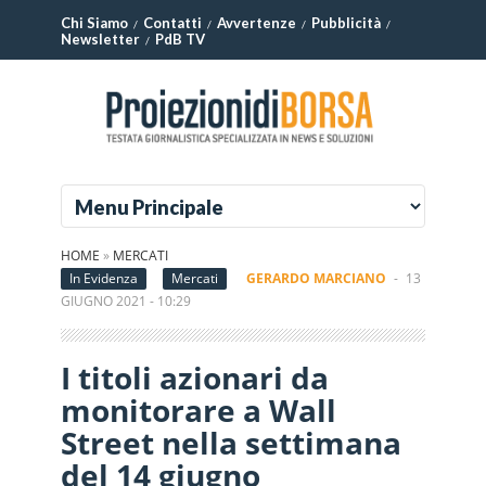
Chi Siamo
Contatti
Avvertenze
Pubblicità
Newsletter
PdB TV
HOME
»
MERCATI
In Evidenza
Mercati
GERARDO MARCIANO
-
13
GIUGNO 2021 - 10:29
I titoli azionari da
monitorare a Wall
Street nella settimana
del 14 giugno