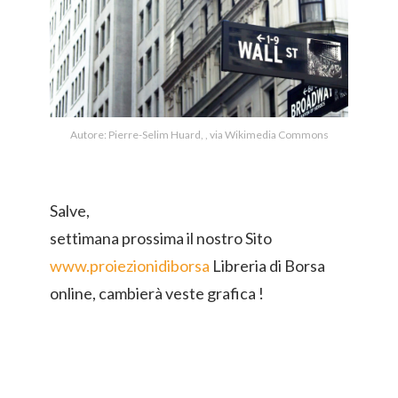
Autore: Pierre-Selim Huard, , via Wikimedia Commons
Salve,
settimana prossima il nostro Sito
www.proiezionidiborsa
Libreria di Borsa
online, cambierà veste grafica !