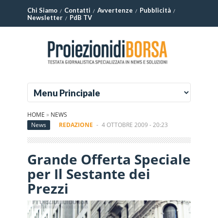
Chi Siamo
Contatti
Avvertenze
Pubblicità
Newsletter
PdB TV
HOME
»
NEWS
News
REDAZIONE
-
4 OTTOBRE 2009 - 20:23
Grande Offerta Speciale
per Il Sestante dei
Prezzi