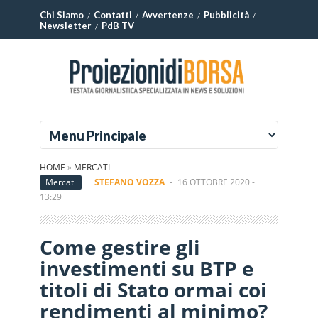
Chi Siamo
Contatti
Avvertenze
Pubblicità
Newsletter
PdB TV
HOME
»
MERCATI
Mercati
STEFANO VOZZA
-
16 OTTOBRE 2020 -
13:29
Come gestire gli
investimenti su BTP e
titoli di Stato ormai coi
rendimenti al minimo?