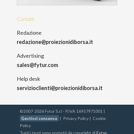
Contatti
Redazione
redazione@proiezionidiborsa.it
Advertising
sales@fytur.com
Help desk
servizioclienti@proiezionidiborsa.it
©2007-2026 Fytur S.r.l - P.IVA 16957971001 |
Gestisci consenso
|
Privacy Policy
|
Cookie
Policy
Tutti i testi sono protetti da copyright di
Fytur
.