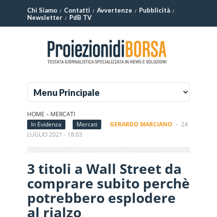
Chi Siamo
Contatti
Avvertenze
Pubblicità
Newsletter
PdB TV
HOME
»
MERCATI
In Evidenza
Mercati
GERARDO MARCIANO
-
24
LUGLIO 2021 - 18:03
3 titoli a Wall Street da
comprare subito perchè
potrebbero esplodere
al rialzo